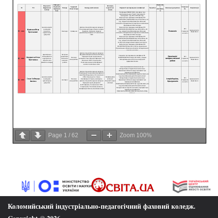
Page
1
/
62
Zoom
100%
Коломийський індустріально-педагогічний фаховий коледж
.