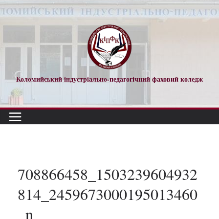
Перейти
до
вмісту
Коломийський індустріально-педагогічний фаховий коледж
708866458_1503239604932
814_2459673000195013460
_n