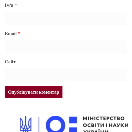
Ім'я
*
Email
*
Сайт