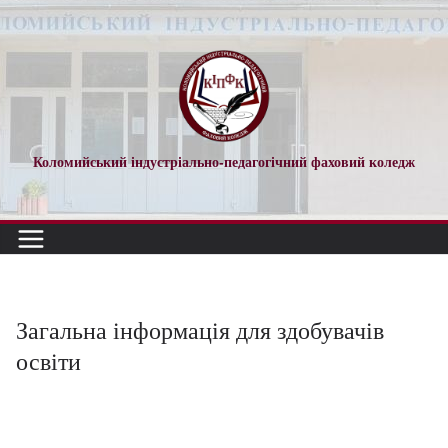
Перейти
до
вмісту
Коломийський індустріально-педагогічний фаховий коледж
Загальна інформація для здобувачів
освіти