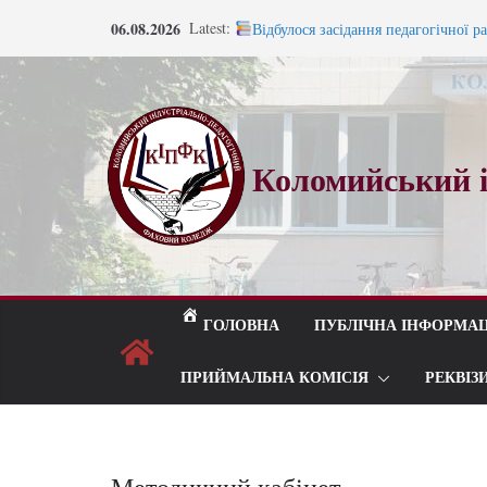
Під шелест лип і мелодію прощаль
06.08.2026
Latest:
Відбулося засідання педагогічної р
Запрошуємо на навчання!
Запрошуємо на навчання!
ВСТУП 2026
Коломийський і
ГОЛОВНА
ПУБЛІЧНА ІНФОРМАЦ
ПРИЙМАЛЬНА КОМІСІЯ
РЕКВІЗ