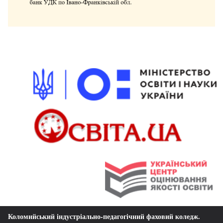
Коломийський індустріально-педагогічний фаховий коледж
.