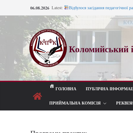
Перейти
06.08.2026
Latest:
Відбулося засідання педагогічної р
до
Запрошуємо на навчання!
Запрошуємо на навчання!
вмісту
ВСТУП 2026
Під шелест лип і мелодію прощаль
Коломийський і
ГОЛОВНА
ПУБЛІЧНА ІНФОРМАЦ
ПРИЙМАЛЬНА КОМІСІЯ
РЕКВІЗ