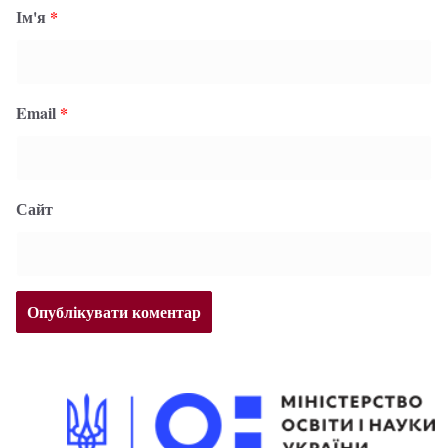
Ім'я
*
Email
*
Сайт