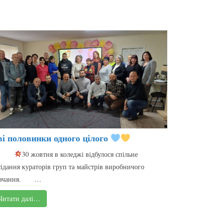
ві половинки одного цілого
30 жовтня в коледжі відбулося спільне
сідання кураторів груп та майстрів виробничого
авчання. …
Читати далі…