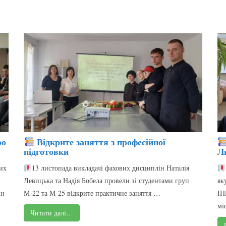
ро
Відкрите заняття з професійної
підготовки
Л
их
13 листопада викладачі фахових дисциплін Наталія
Левицька та Надія Бобела провели зі студентами груп
як
ин
М-22 та М-25 відкрите практичне заняття …
ІН
мі
Читати далі…