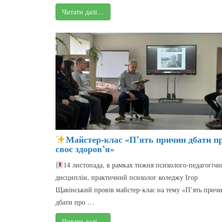
Читати далі…
Майстер-клас «П’ять причин дбати п
своє здоров’я»
14 листопада, в рамках тижня психолого-педагогічн
дисциплін, практичний психолог коледжу Ігор
Щавінський провів майстер-клас на тему «П’ять прич
дбати про …
Читати далі…