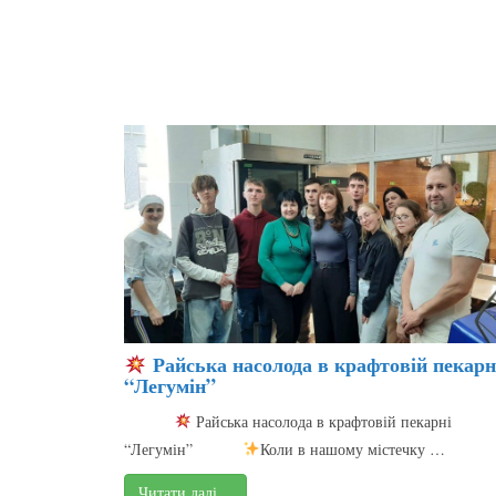
Райська насолода в крафтовій пекарн
“Легумін”
Райська насолода в крафтовій пекарні
“Легумін”
Коли в нашому містечку …
Читати далі…