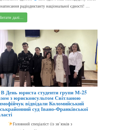
 написання радіодиктанту національної єдності! …
Читати далі…
В День юриста студенти групи М-25
азом з юрисконсультом Світланою
имофійчук відвідали Коломийський
іськрайонний суд Івано-Франківської
ласті
Головний спеціаліст (із зв’язків з