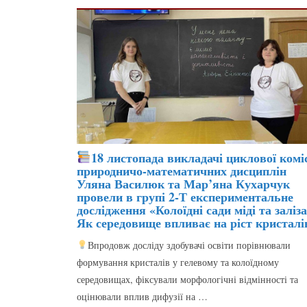
18 листопада викладачі циклової коміс
природничо-математичних дисциплін
Уляна Василюк та Мар’яна Кухарчук
провели в групі 2-Т експериментальне
дослідження «Колоїдні сади міді та заліза
Як середовище впливає на ріст кристалі
Впродовж досліду здобувачі освіти порівнювали
формування кристалів у гелевому та колоїдному
середовищах, фіксували морфологічні відмінності та
оцінювали вплив дифузії на …