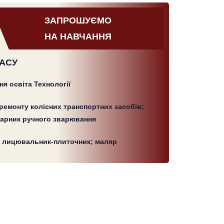
ЗАПРОШУЄМО
НА НАВЧАННЯ
ЛАСУ
ня освіта Технології
ремонту колісних транспортних засобів;
арник ручного зварювання
; лицювальник-плиточник; маляр