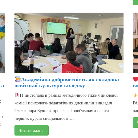
Академічна доброчесність як складова
та
освітньої культури коледжу
в
11 листопада в рамках методичного тижня циклової
х
комісії психолого-педагогічних дисциплін викладач
РА
Олександра Кушляк провела зі здобувачами освіти
на
но-
перших курсів спеціальності …
с
Читати далі…