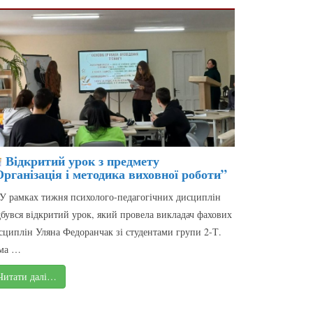
Відкритий урок з предмету
рганізація і методика виховної роботи”
У рамках тижня психолого-педагогічних дисциплін
дбувся відкритий урок, який провела викладач фахових
сциплін Уляна Федоранчак зі студентами групи 2-Т.
ма …
Читати далі…