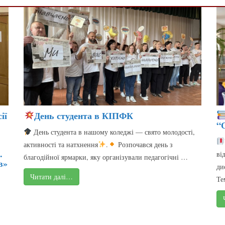
ії
День студента в КІПФК
“О
День студента в нашому коледжі — свято молодості,
активності та натхнення
.
Розпочався день з
.
ві
благодійної ярмарки, яку організували педагогічні …
в»
ди
Читати далі…
Те