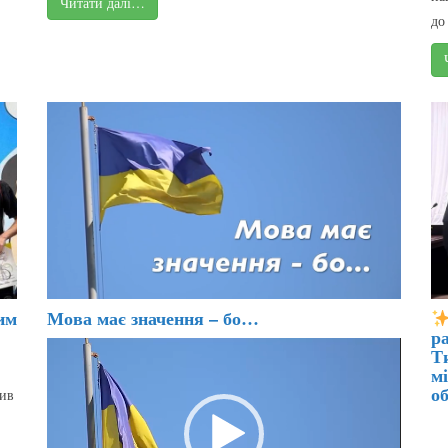
Читати далі…
до
Мова має значення – бо…
им
р
Відеопрогравач
Т
м
об
див