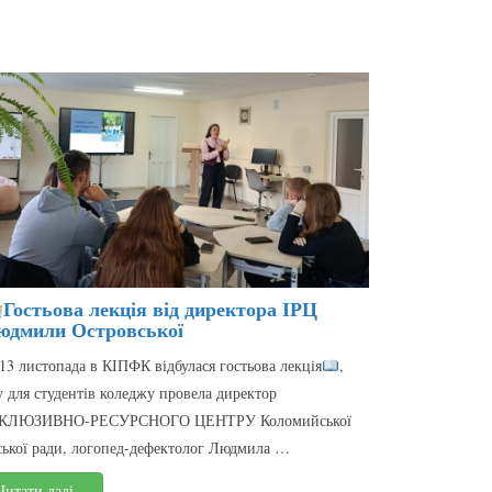
Гостьова лекція від директора ІРЦ
юдмили Островської
13 листопада в КІПФК відбулася гостьова лекція
,
у для студентів коледжу провела директор
КЛЮЗИВНО-РЕСУРСНОГО ЦЕНТРУ Коломийської
ської ради, логопед-дефектолог Людмила …
Читати далі…