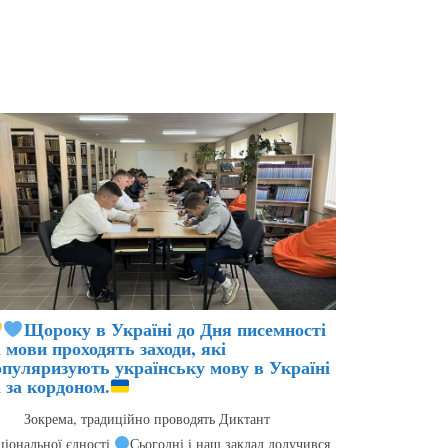
Щороку в Україні до Дня писемності
 мови проходять заходи, які
опуляризують українську мову в Україні
 за кордоном.
крема, традиційно проводять Диктант
ціональної єдності
Сьогодні і наш заклад долучився