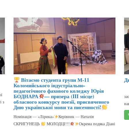
Вітаємо студента групи М-11
Д
Коломийського індустріально-
педагогічного фахового коледжу Юрія
ої
БОДНАРА
— призера (III місце)
за
обласного конкурсу поезії, присвяченого
і з
н
Дню української мови та писемності!
Номінація — «Лірика»
Керівник — Наталія
СКРИГУНЕЦЬ
МОЛОДЦІ!!!
Окрема подяка Діані