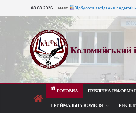
08.08.2026
Latest:
Відбулося засідання педагогіч
Запрошуємо на навчання!
Запрошуємо на навчання!
ВСТУП 2026
Під шелест лип і мелодію пр
Коломийський і
ГОЛОВНА
ПУБЛІЧНА ІНФОРМАЦ
ПРИЙМАЛЬНА КОМІСІЯ
РЕКВІЗ