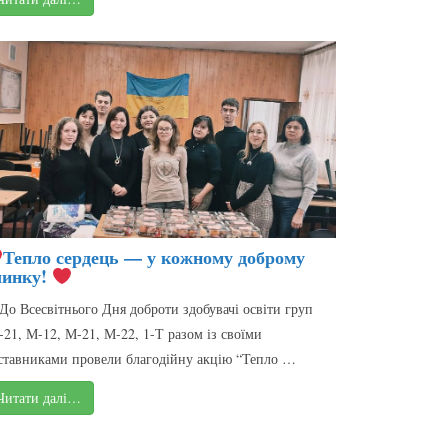
Тепло сердець — у кожному доброму
чинку!
До Всесвітнього Дня доброти здобувачі освіти груп
-21, М-12, М-21, М-22, 1-Т разом із своїми
ставниками провели благодійну акцію “Тепло …
Читати далі…