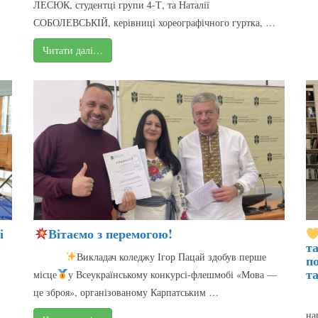
ЛЕСЮК, студентці групи 4-Т, та Наталії
СОБОЛЕВСЬКІЙ, керівниці хореографічного гуртка, …
Читати далі…
і
Вітаємо з перемогою!
та
Викладач коледжу Ігор Пацай здобув перше
п
та
місце
у Всеукраїнському конкурсі-флешмобі «Мова —
це зброя», організованому Карпатським …
Зо
на