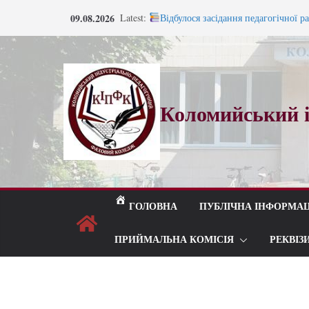
Перейти
09.08.2026
Latest:
Відбулося засідання педагогічної р
до
Запрошуємо на навчання!
Запрошуємо на навчання!
вмісту
ВСТУП 2026
Під шелест лип і мелодію прощаль
Коломийський і
ГОЛОВНА
ПУБЛІЧНА ІНФОРМАЦ
ПРИЙМАЛЬНА КОМІСІЯ
РЕКВІЗ