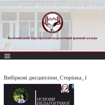
Перейти
до
вмісту
Коломийський індустріально-педагогічний фаховий коледж
Вибіркові дисципліни_Сторінка_1