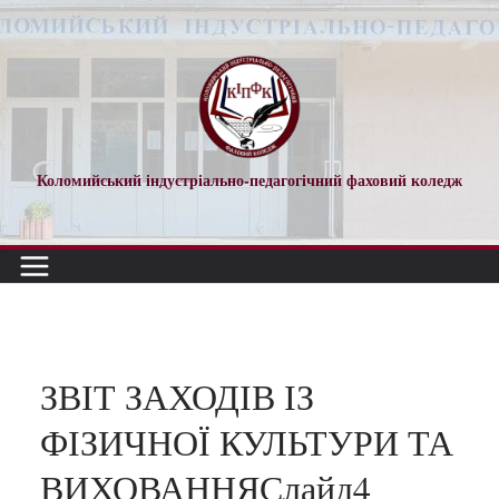
Перейти
до
вмісту
Коломийський індустріально-педагогічний фаховий коледж
ЗВІТ ЗАХОДІВ ІЗ
ФІЗИЧНОЇ КУЛЬТУРИ ТА
ВИХОВАННЯСлайд4