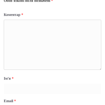
Обов’язкові поля позначені
*
Коментар
*
Ім'я
*
Email
*