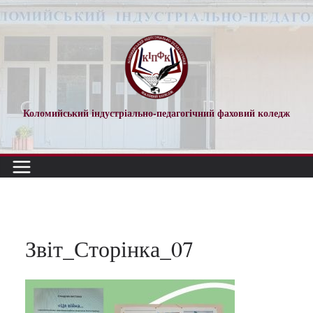
Перейти
до
вмісту
Коломийський індустріально-педагогічний фаховий коледж
Звіт_Сторінка_07