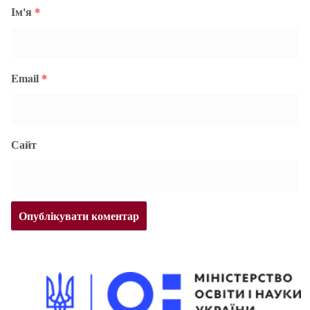
Ім'я
*
Email
*
Сайт