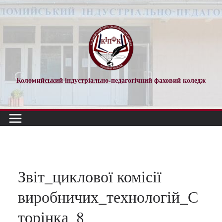
Перейти
до
вмісту
Коломийський індустріально-педагогічний фаховий коледж
Звіт_циклової комісії
виробничих_технологій_С
торінка_8