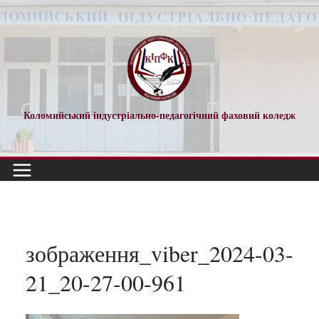
Перейти
до
вмісту
Коломийський індустріально-педагогічний фаховий коледж
зображення_viber_2024-03-
21_20-27-00-961