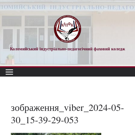
Перейти
до
вмісту
Коломийський індустріально-педагогічний фаховий коледж
зображення_viber_2024-05-
30_15-39-29-053