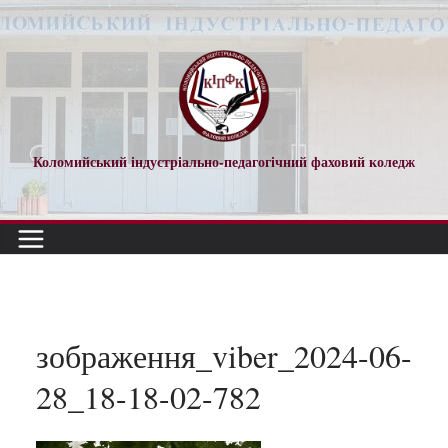
Перейти
до
вмісту
Коломийський індустріально-педагогічний фаховий коледж
зображення_viber_2024-06-
28_18-18-02-782