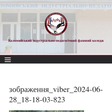
Перейти
до
вмісту
Коломийський індустріально-педагогічний фаховий коледж
зображення_viber_2024-06-
28_18-18-03-823