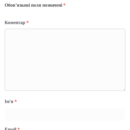
Обов’язкові поля позначені
*
Коментар
*
Ім'я
*
Email
*