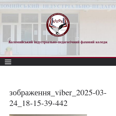
Перейти
до
вмісту
Коломийський індустріально-педагогічний фаховий коледж
зображення_viber_2025-03-
24_18-15-39-442