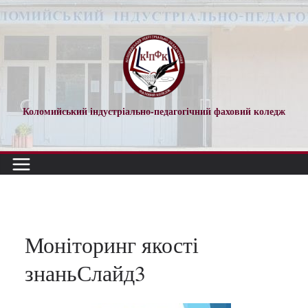
Перейти
до
вмісту
Коломийський індустріально-педагогічний фаховий коледж
Моніторинг якості
знаньСлайд3