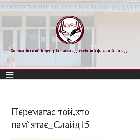
Перейти
до
вмісту
Коломийський індустріально-педагогічний фаховий коледж
Перемагає той,хто
пам`ятає_Слайд15