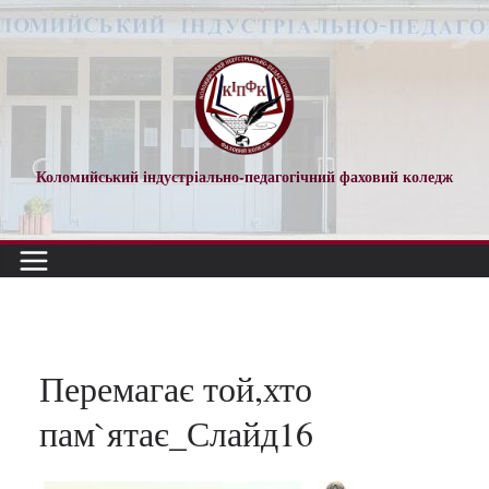
Перейти
до
вмісту
Коломийський індустріально-педагогічний фаховий коледж
Перемагає той,хто
пам`ятає_Слайд16