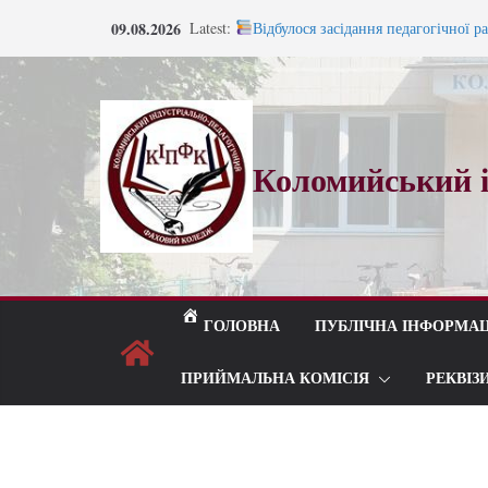
Перейти
09.08.2026
Latest:
Відбулося засідання педагогічної р
до
Запрошуємо на навчання!
Запрошуємо на навчання!
вмісту
ВСТУП 2026
Під шелест лип і мелодію прощаль
Коломийський і
ГОЛОВНА
ПУБЛІЧНА ІНФОРМАЦ
ПРИЙМАЛЬНА КОМІСІЯ
РЕКВІЗ