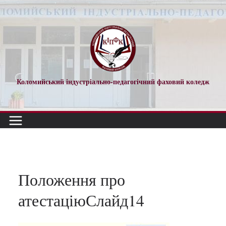
Перейти
до
вмісту
Коломийський індустріально-педагогічний фаховий коледж
Положення про
атестаціюСлайд14