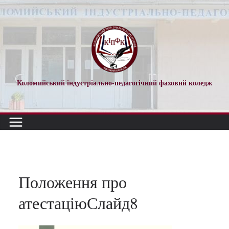
Перейти
до
вмісту
Коломийський індустріально-педагогічний фаховий коледж
Положення про
атестаціюСлайд8