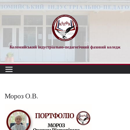
Перейти
до
вмісту
Коломийський індустріально-педагогічний фаховий коледж
Мороз О.В.