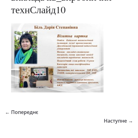
технСлайд10
← Попереднє
Наступне →