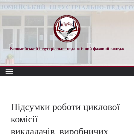
Перейти
до
вмісту
Коломийський індустріально-педагогічний фаховий коледж
Підсумки роботи циклової
комісії
викладачів_виробничих