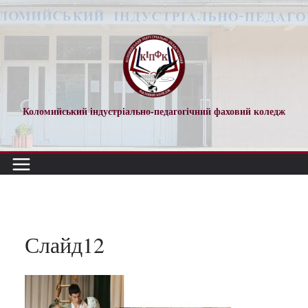
Перейти
до
вмісту
Коломийський індустріально-педагогічний фаховий коледж
Слайд12