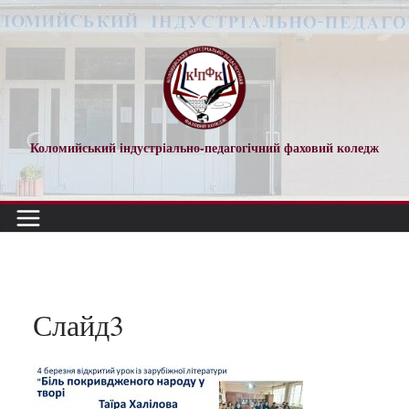
Перейти
до
вмісту
Коломийський індустріально-педагогічний фаховий коледж
Слайд3