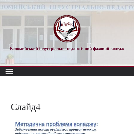
Перейти
до
вмісту
Коломийський індустріально-педагогічний фаховий коледж
Слайд4