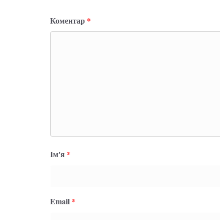
Коментар
*
Ім'я
*
Email
*