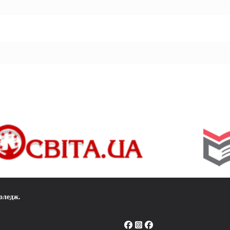
коледж
.