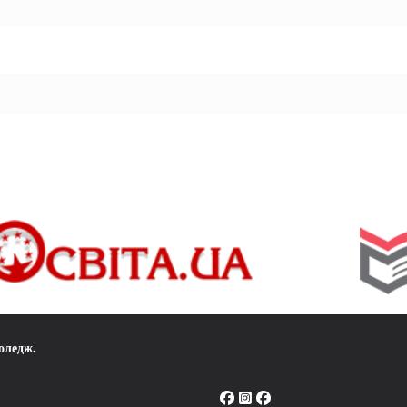
коледж
.