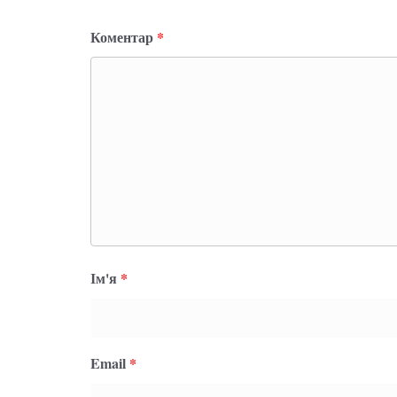
Коментар
*
Ім'я
*
Email
*