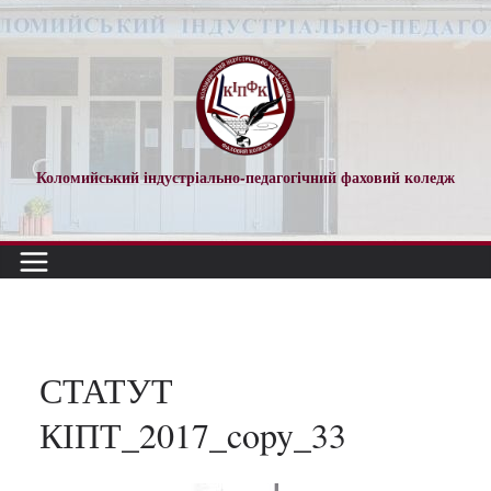
Перейти
до
вмісту
Коломийський індустріально-педагогічний фаховий коледж
СТАТУТ
КІПТ_2017_copy_33