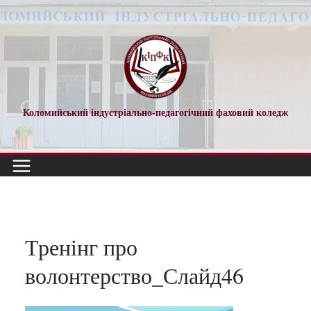
Перейти
до
вмісту
Коломийський індустріально-педагогічний фаховий коледж
Тренінг про
волонтерство_Слайд46