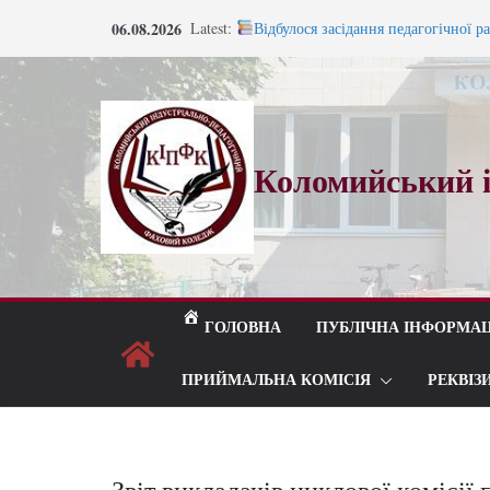
Перейти
06.08.2026
Latest:
Відбулося засідання педагогічної р
до
Запрошуємо на навчання!
Запрошуємо на навчання!
вмісту
ВСТУП 2026
Під шелест лип і мелодію прощаль
Коломийський і
ГОЛОВНА
ПУБЛІЧНА ІНФОРМАЦ
ПРИЙМАЛЬНА КОМІСІЯ
РЕКВІЗ