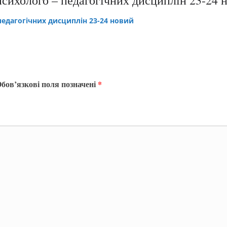
̈ психолого – педагогічних дисциплін 23-24 н
 педагогічних дисциплін 23-24 новий
бов’язкові поля позначені
*