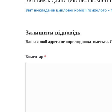
Звіт викладачів циклової комісіі
Звіт викладачів циклової комісії психолого –
Залишити відповідь
Ваша e-mail адреса не оприлюднюватиметься.
О
Коментар
*