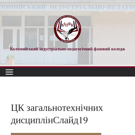
Перейти
до
вмісту
Коломийський індустріально-педагогічний фаховий коледж
ЦК загальнотехнічних
дисциплінСлайд19