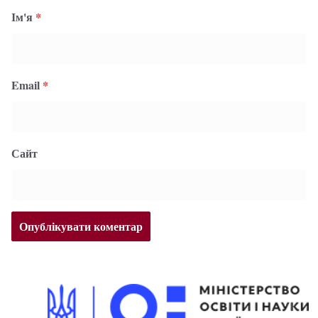
Ім'я
*
Email
*
Сайт