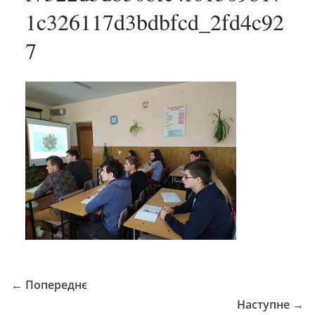
1c326117d3bdbfcd_2fd4c92
7
← Попереднє
Наступне →