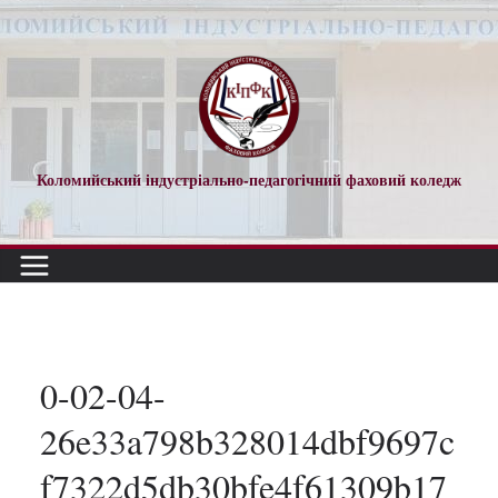
Перейти
до
вмісту
Коломийський індустріально-педагогічний фаховий коледж
0-02-04-
26e33a798b328014dbf9697c
f7322d5db30bfe4f61309b17