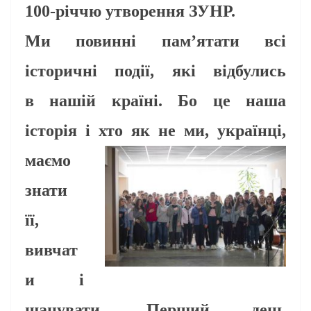
100-річчю утворення ЗУНР.
Ми повинні пам’ятати всі
історичні події, які відбулись
в
нашій країні. Бо це наша
історія і хто
як не ми, українці,
маємо
знати
її,
вивчат
и і
шанувати.
Перший день