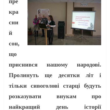
пре
кра
сни
й
сон,
що
приснився нашому народові.
Пролинуть ще десятки літ і
тільки сивоголові старці будуть
розказувати внукам про
найкращий день історії