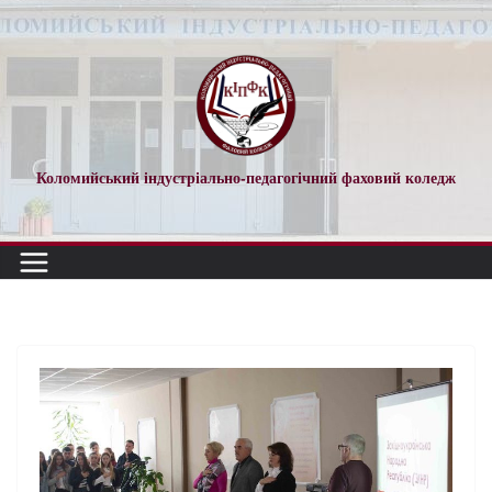
Перейти
до
вмісту
Коломийський індустріально-педагогічний фаховий коледж