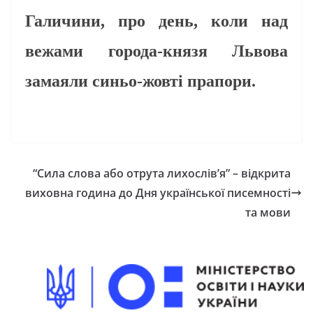
Галичини, про день, коли над
вежами города-князя Львова
замаяли синьо-жовті прапори.
“Сила слова або отрута лихослів’я” – відкрита
виховна година до Дня української писемності
та мови