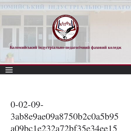
Перейти
до
вмісту
Коломийський індустріально-педагогічний фаховий коледж
0-02-09-
3ab8e9ae09a8750b2c0a5b95
a09bc1e232a72bf35e34ee15