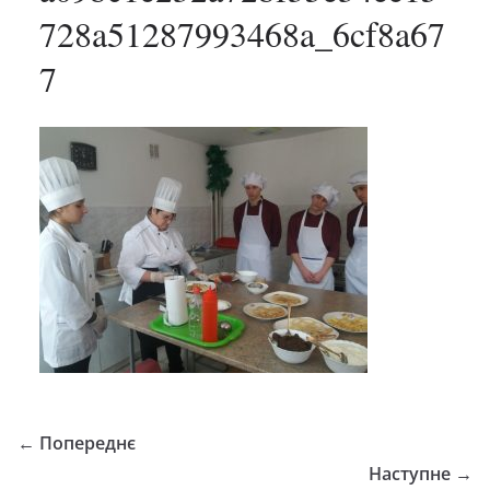
728a51287993468a_6cf8a67
7
← Попереднє
Наступне →