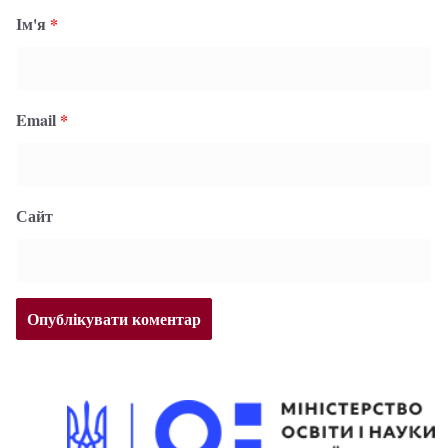
Ім'я
*
Email
*
Сайт