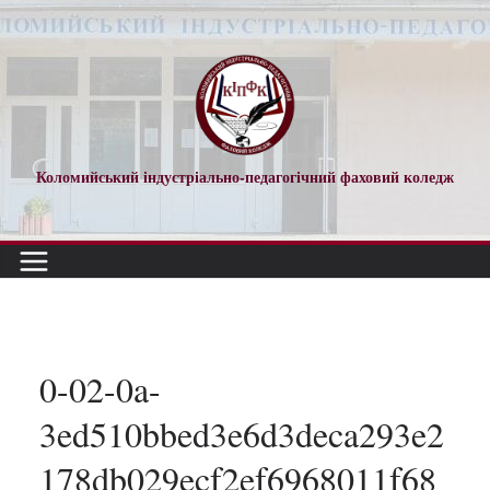
Перейти
до
вмісту
Коломийський індустріально-педагогічний фаховий коледж
0-02-0a-
3ed510bbed3e6d3deca293e2
178db029ecf2ef6968011f68