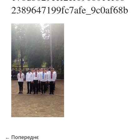
2389647199fc7afe_9c0af68b
← Попереднє