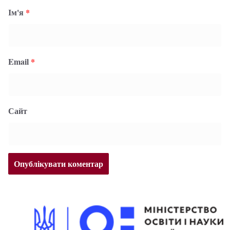
Ім'я
*
Email
*
Сайт