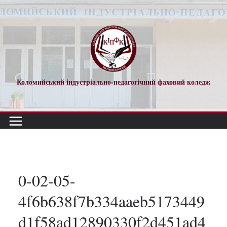
Перейти
до
вмісту
Коломийський індустріально-педагогічний фаховий коледж
0-02-05-
4f6b638f7b334aaeb5173449
d1f58ad12890330f2d451ad4