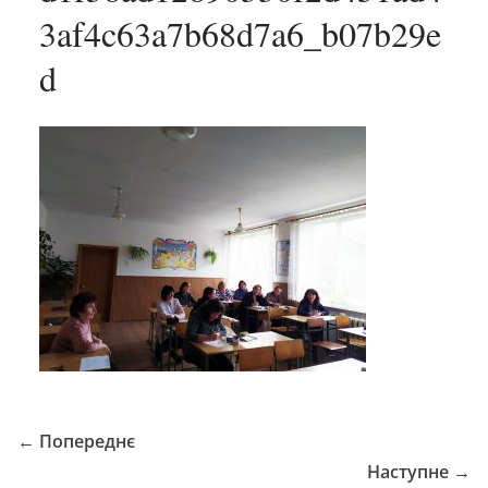
3af4c63a7b68d7a6_b07b29e
d
← Попереднє
Наступне →