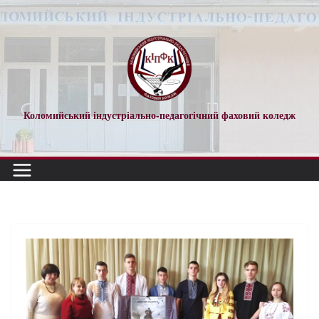
Перейти
до
вмісту
Коломийський індустріально-педагогічний фаховий коледж