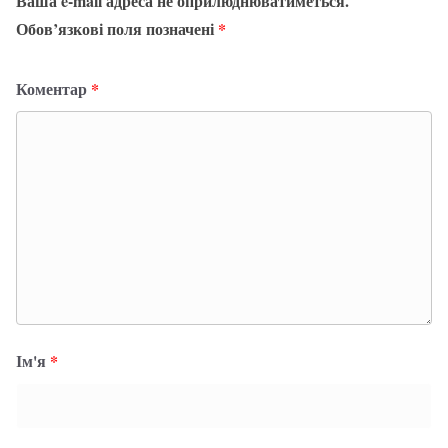
Ваша e-mail адреса не оприлюднюватиметься.
Обов’язкові поля позначені
*
Коментар
*
Ім'я
*