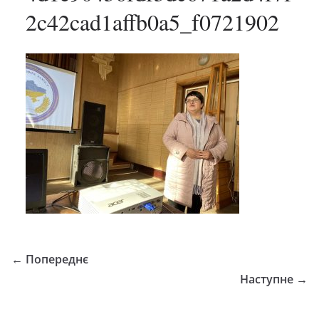
2c42cad1affb0a5_f0721902
← Попереднє
Наступне →