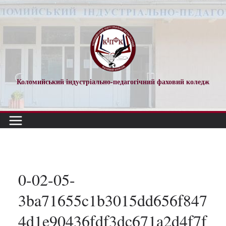
Перейти
до
вмісту
Коломийський індустріально-педагогічний фаховий коледж
0-02-05-
3ba71655c1b3015dd656f847
4d1e90436fdf3dc671a2d4f7f