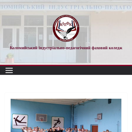
Перейти
до
вмісту
Коломийський індустріально-педагогічний фаховий коледж