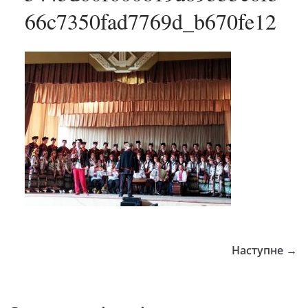
66c7350fad7769d_b670fe12
Наступне →