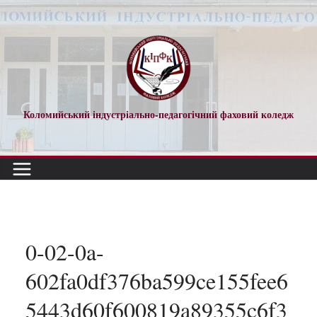
Перейти
до
вмісту
Коломийський індустріально-педагогічний фаховий коледж
0-02-0a-
602fa0df376ba599ce155fee6
5443d60f600819a89355c6f3