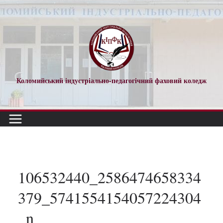
Перейти
до
вмісту
Коломийський індустріально-педагогічний фаховий коледж
106532440_2586474658334
379_5741554154057224304
_n