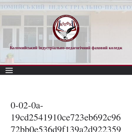
Перейти
до
вмісту
Коломийський індустріально-педагогічний фаховий коледж
0-02-0a-
19cd2541910ce723eb692c96
72bb0e536d9f139a2d922359