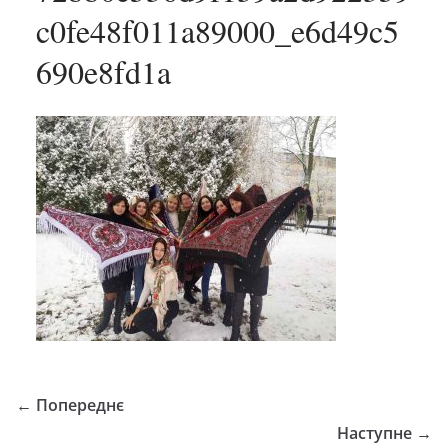
c0fe48f011a89000_e6d49c5
690e8fd1a
← Попереднє
Наступне →