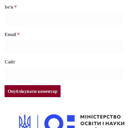
Ім'я
*
Email
*
Сайт