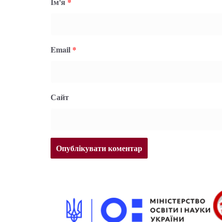
Ім'я
*
Email
*
Сайт