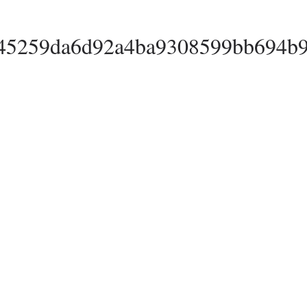
45259da6d92a4ba9308599bb694b