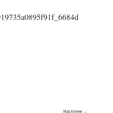
919735a0895f91f_6684d
Наступне →