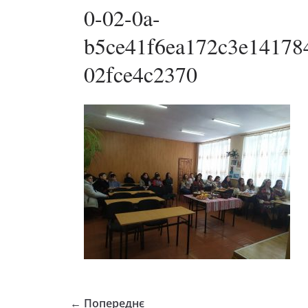
0-02-0a-
b5ce41f6ea172c3e14178
02fce4c2370
← Попереднє