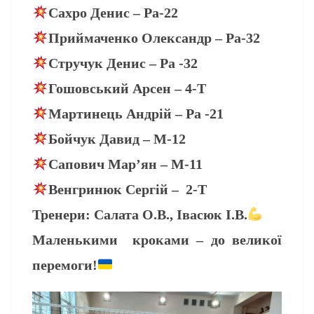
Сахро Денис – Ра-22
Приймаченко Олександр – Ра-32
Стручук Денис – Ра -32
Гошовський Арсен – 4-Т
Мартинець Андрій – Ра -21
Бойчук Давид – М-12
Сапович Мар’ян – М-11
Венгринюк Сергій – 2-Т
Тренери: Салата О.В., Івасюк І.В.
Маленькими кроками – до великої
перемоги!