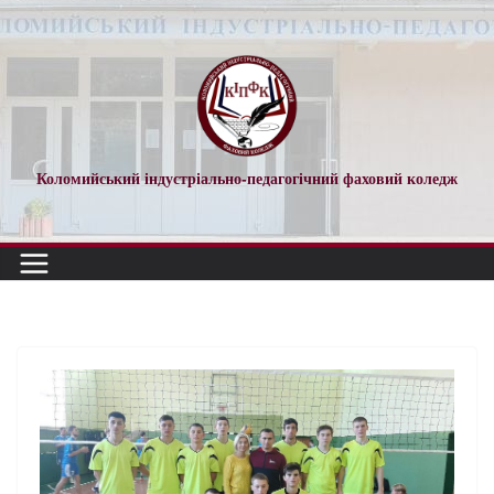
Коломийський індустріально-педагогічний фаховий коледж