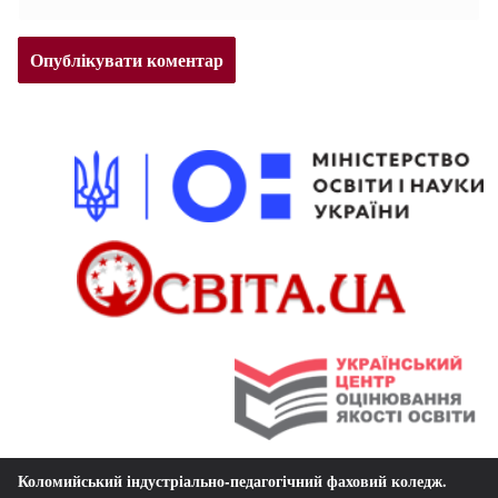
Коломийський індустріально-педагогічний фаховий коледж
.