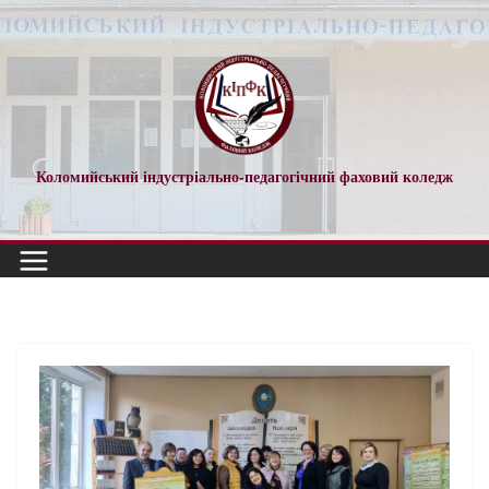
Коломийський індустріально-педагогічний фаховий коледж