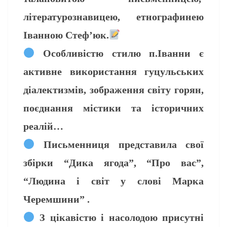
літературознавицею, етнографинею
Іванною Стеф’юк.
Особливістю стилю п.Іванни є
активне використання гуцульських
діалектизмів, зображення світу горян,
поєднання містики та історичних
реалій…
Письменниця представила свої
збірки “Дика ягода”, “Про вас”,
“Людина і світ у слові Марка
Черемшини” .
З цікавістю і насолодою присутні